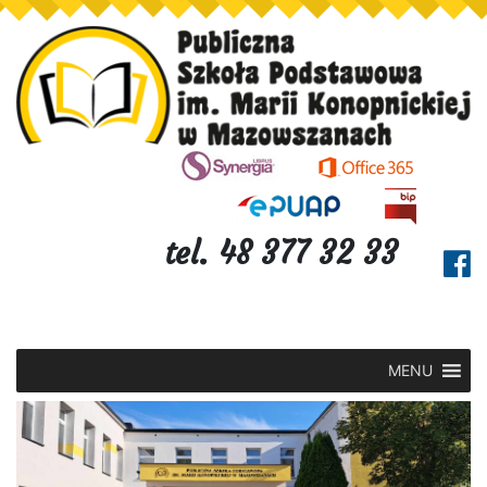
tel. 48 377 32 33
MENU