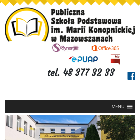
tel. 48 377 32 33
MENU