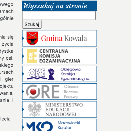
kowego
Wyszukaj na stronie
ramach
Szukaj:
gólnie
ia się
 życia
dystka
y cel.
skiego
rsach
, gier
ojektu
wania.
ania i
lecia