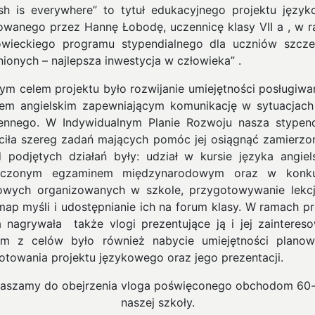
ish is everywhere” to tytuł edukacyjnego projektu języ
zowanego przez Hannę Łobodę, uczennicę klasy VII a , w 
wieckiego programu stypendialnego dla uczniów szcze
nionych – najlepsza inwestycja w człowieka” .
ym celem projektu było rozwijanie umiejętności posługiwan
iem angielskim zapewniającym komunikację w sytuacjach
ennego. W Indywidualnym Planie Rozwoju nasza stypen
ciła szereg zadań mających pomóc jej osiągnąć zamierzon
 podjętych działań były: udział w kursie języka angiel
ńczonym egzaminem międzynarodowym oraz w konku
owych organizowanych w szkole, przygotowywanie lekcji
map myśli i udostępnianie ich na forum klasy. W ramach pr
 nagrywała także vlogi prezentujące ją i jej zaintereso
m z celów było również nabycie umiejętności planow
otowania projektu językowego oraz jego prezentacji.
aszamy do obejrzenia vloga poświęconego obchodom 60-
naszej szkoły.