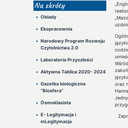
„Engl
Na skróty
reali
Obiady
„Mazo
uzdol
Ekopracownia
Ogóln
Narodowy Program Rozwoju
język
Czytelnictwa 2.0
codzi
umieś
Laboratoria Przyszłości
Wśród
zako
Aktywna Tablica 2020- 2024
język
Gazetka biologiczna
oraz 
“Biosfera”
Hanna
Jedny
Ósmoklasista
przyg
E- Legitymacja i
Zapr
mLegitymacja