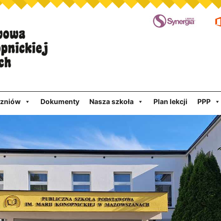
czniów
Dokumenty
Nasza szkoła
Plan lekcji
PPP