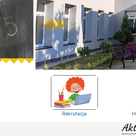
Rekrutacja
H
Akt