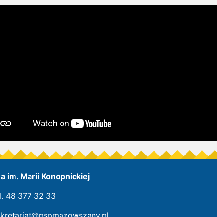
 im. Marii Konopnickiej
l. 48 377 32 33
ekretariat@pspmazowszany.pl