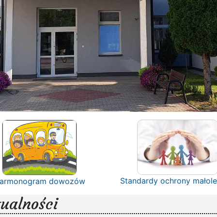
Standardy ochrony małole
armonogram dowozów
ualności