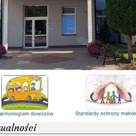
Standardy ochrony małole
armonogram dowozów
ualności