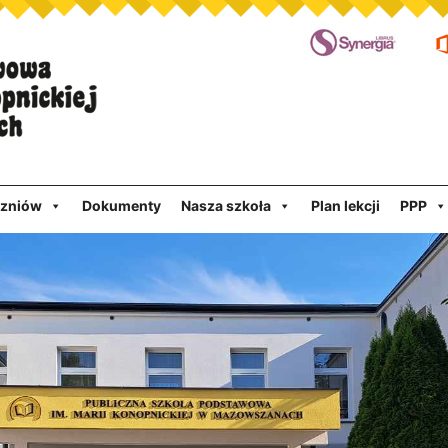
czniów
Dokumenty
Nasza szkoła
Plan lekcji
PPP