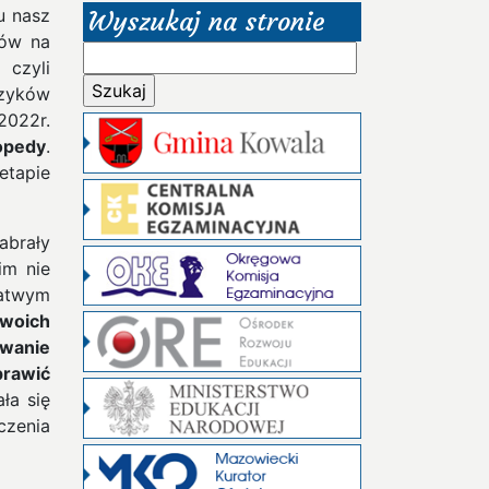
u nasz
Wyszukaj na stronie
ków na
Szukaj:
czyli
zyków
022r.
opedy
.
etapie
abrały
im nie
łatwym
woich
wanie
rawić
ła się
czenia