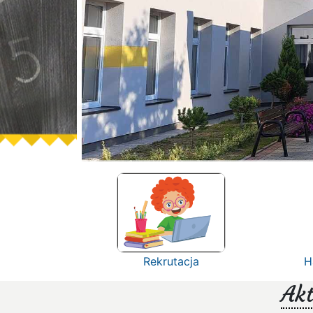
Rekrutacja
H
Akt