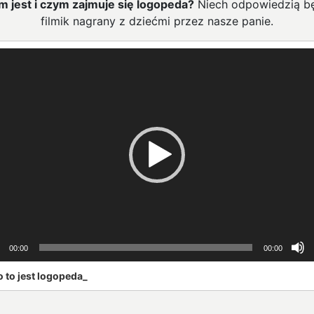
m jest i czym zajmuje się logopeda?
Niech odpowiedzią b
filmik nagrany z dziećmi przez nasze panie.
arzacz
00:00
00:00
o to jest logopeda_