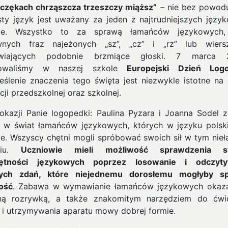
czękach chrząszcza trzeszczy miąższ”
– nie bez powod
sty język jest uważany za jeden z najtrudniejszych języ
cie. Wszystko to za sprawą łamańców językowych, 
wnych fraz najeżonych „sz”, „cz” i „rz” lub wiers
awiających podobnie brzmiące głoski.
7 marca 2
towaliśmy w naszej szkole
Europejski Dzień Log
eślenie znaczenia tego święta jest niezwykle istotne na 
cji przedszkolnej oraz szkolnej.
 okazji Panie logopedki: Paulina Pyzara i Joanna Sodel z
i w świat łamańców językowych, których w języku polsk
je. Wszyscy chętni mogli spróbować swoich sił w tym nie
niu.
Uczniowie mieli możliwość sprawdzenia s
jętności językowych poprzez losowanie i odczyty
nych zdań, które niejednemu dorosłemu mogłyby sp
ość
. Zabawa w wymawianie łamańców językowych okaza
ną rozrywką, a także znakomitym narzędziem do ćwi
i i utrzymywania aparatu mowy dobrej formie.