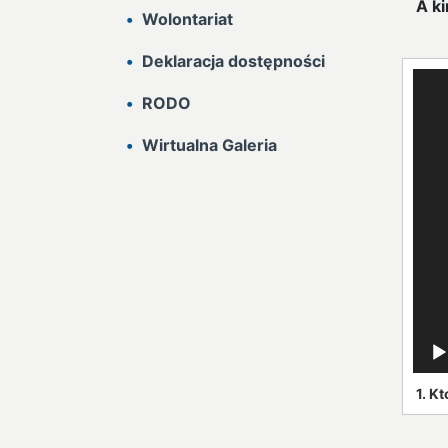
A ki
Wolontariat
Deklaracja dostępności
Odtw
video
RODO
Wirtualna Galeria
1.
Kt