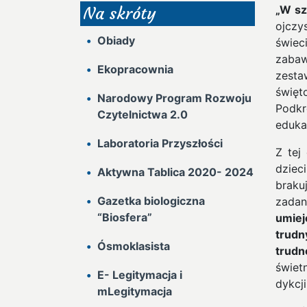
„W sz
Na skróty
ojczy
Obiady
świe
zaba
Ekopracownia
zest
świę
Narodowy Program Rozwoju
Podkr
Czytelnictwa 2.0
eduka
Laboratoria Przyszłości
Z tej
dziec
Aktywna Tablica 2020- 2024
braku
Gazetka biologiczna
zada
“Biosfera”
umie
trud
Ósmoklasista
trudn
świet
E- Legitymacja i
dykcj
mLegitymacja