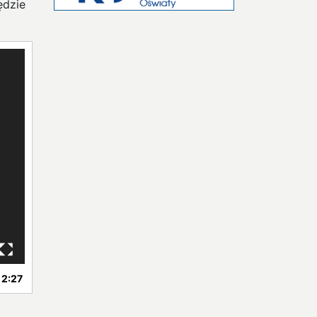
ędzie
2:27