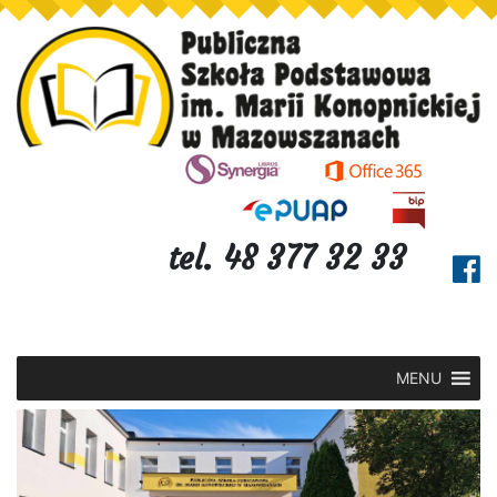
tel. 48 377 32 33
MENU