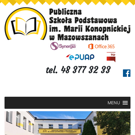
tel. 48 377 32 33
MENU