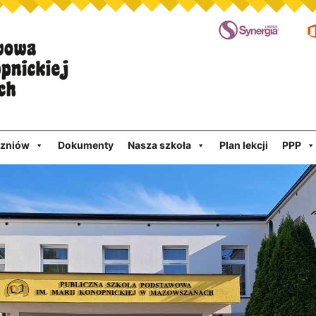
czniów
Dokumenty
Nasza szkoła
Plan lekcji
PPP