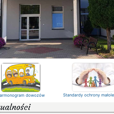
Standardy ochrony małole
armonogram dowozów
ualności