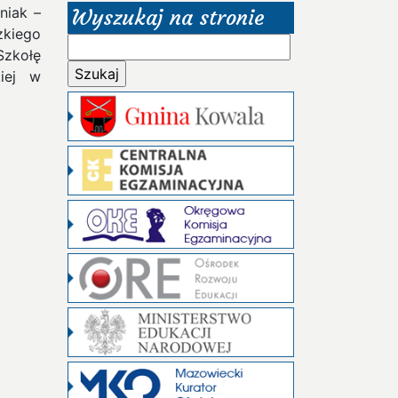
niak –
Wyszukaj na stronie
zkiego
Szukaj:
Szkołę
kiej w