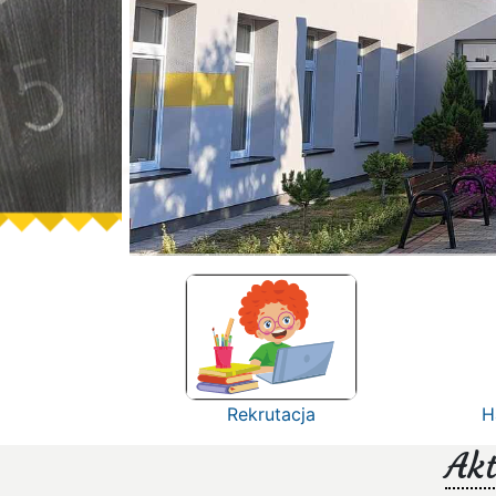
Rekrutacja
H
Akt