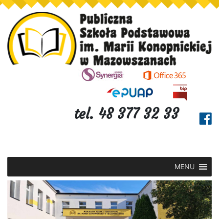
tel. 48 377 32 33
MENU