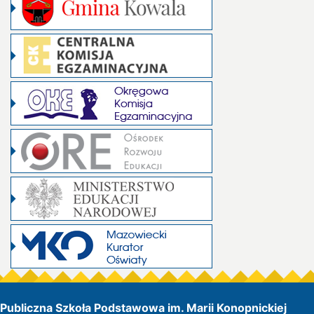
Publiczna Szkoła Podstawowa im. Marii Konopnickiej