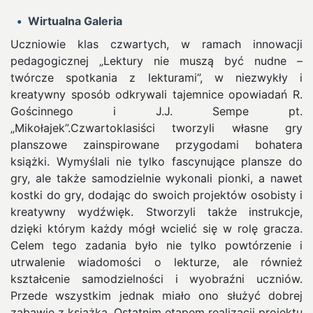
Wirtualna Galeria
Uczniowie klas czwartych, w ramach innowacji
pedagogicznej „Lektury nie muszą być nudne –
twórcze spotkania z lekturami”, w niezwykły i
kreatywny sposób odkrywali tajemnice opowiadań R.
Gościnnego i J.J. Sempe pt.
„Mikołajek”.
Czwartoklasiści tworzyli własne gry
planszowe zainspirowane przygodami bohatera
książki. Wymyślali nie tylko fascynujące plansze do
gry, ale także samodzielnie wykonali pionki, a nawet
kostki do gry, dodając do swoich projektów osobisty i
kreatywny wydźwięk. Stworzyli także instrukcje,
dzięki którym każdy mógł wcielić się w rolę gracza.
Celem tego zadania było nie tylko powtórzenie i
utrwalenie wiadomości o lekturze, ale również
kształcenie samodzielności i wyobraźni uczniów.
Przede wszystkim jednak miało ono służyć dobrej
zabawie z książką. Ostatnim etapem realizacji projektu