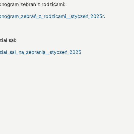
nogram zebrań z rodzicami:
nogram_zebrań_z_rodzicami__styczeń_2025r.
iał sal:
ział_sal_na_zebrania__styczeń_2025