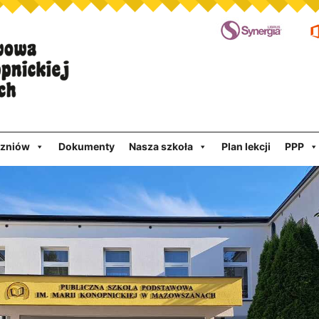
czniów
Dokumenty
Nasza szkoła
Plan lekcji
PPP