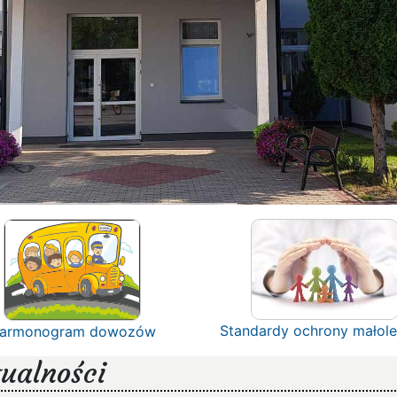
Standardy ochrony małole
armonogram dowozów
ualności