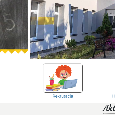
Rekrutacja
H
Akt