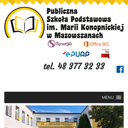
tel. 48 377 32 33
MENU