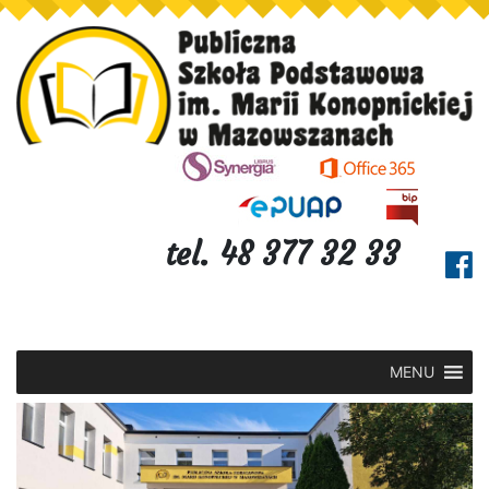
tel. 48 377 32 33
MENU