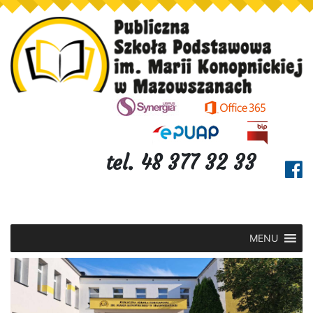
tel. 48 377 32 33
MENU