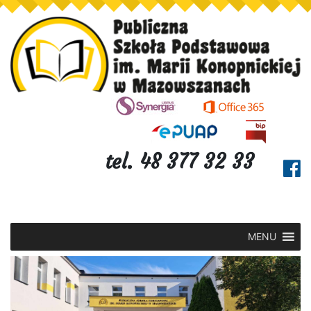
tel. 48 377 32 33
MENU