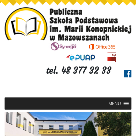
tel. 48 377 32 33
MENU