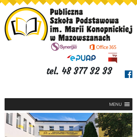
tel. 48 377 32 33
MENU