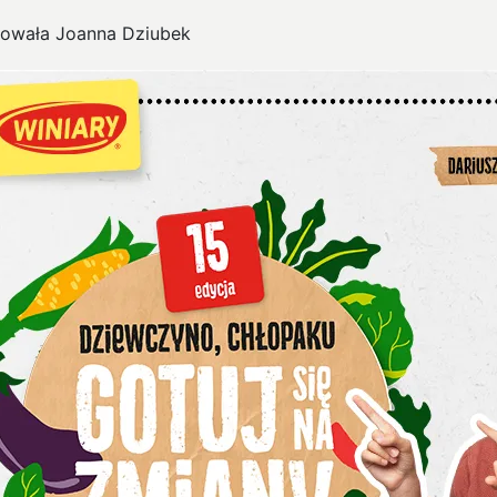
owała Joanna Dziubek