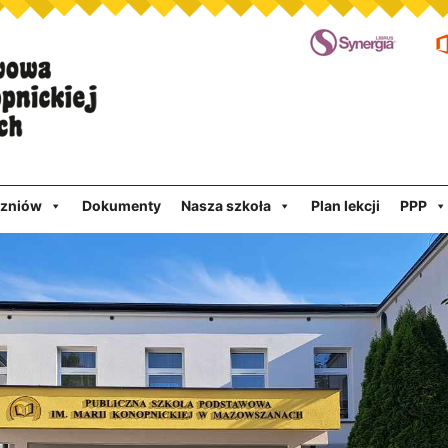
czniów
Dokumenty
Nasza szkoła
Plan lekcji
PPP