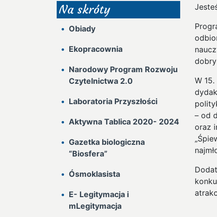
Jeste
Na skróty
Progr
Obiady
odbio
Ekopracownia
nauczy
dobry
Narodowy Program Rozwoju
W 15.
Czytelnictwa 2.0
dydak
Laboratoria Przyszłości
polit
– od 
Aktywna Tablica 2020- 2024
oraz 
„Śpie
Gazetka biologiczna
najmł
“Biosfera”
Dodat
Ósmoklasista
konku
atrak
E- Legitymacja i
mLegitymacja