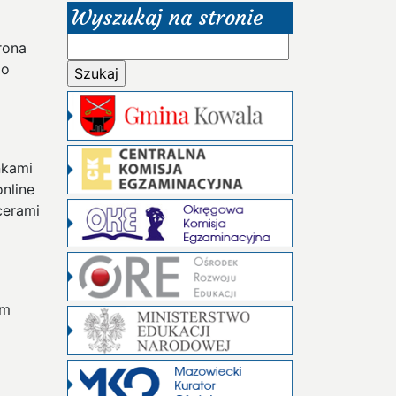
Wyszukaj na stronie
Szukaj:
rona
po
nkami
online
cerami
em