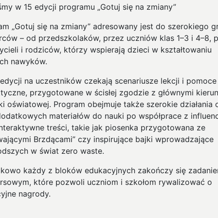
śmy w 15 edycji programu „Gotuj się na zmiany”
am „Gotuj się na zmiany” adresowany jest do szerokiego g
rców – od przedszkolaków, przez uczniów klas 1–3 i 4–8, 
cieli i rodziców, którzy wspierają dzieci w kształtowaniu
ch nawyków.
 edycji na uczestników czekają scenariusze lekcji i pomoce
tyczne, przygotowane w ścisłej zgodzie z głównymi kieru
yki oświatowej. Program obejmuje także szerokie działania 
dodatkowych materiałów do nauki po współprace z influen
interaktywne treści, takie jak piosenka przygotowana ze
wającymi Brzdącami” czy inspirujące bajki wprowadzające
odszych w świat zero waste.
kowo każdy z bloków edukacyjnych zakończy się zadani
rsowym, które pozwoli uczniom i szkołom rywalizować o
cyjne nagrody.