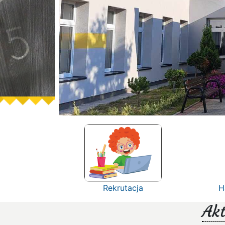
Rekrutacja
H
Akt