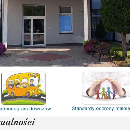
Standardy ochrony małole
armonogram dowozów
ualności