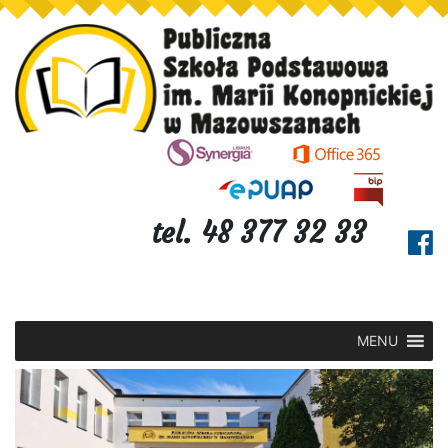
tel. 48 377 32 33
MENU