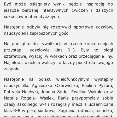
Być może osiągnięty wynik będzie inspiracją do
jeszcze bardziej intensywnych ćwiczeń i dalszych
sukcesów matematycznych.
Następnie odbyły się rozgrywki sportowe uczniów,
nauczycieli i zaproszonych gości.
Na początku do rywalizacji w trzech konkurencjach
przystąpili uczniowie klas 0-3. Były to biegi
sztafetowe, wyścigi w workach oraz przeciąganie liny.
Najmłodsi dzielnie walczyli o każdy punkt dla swojego
zespołu.
Następnie na boisku wielofunkcyjnym wystąpiły
nauczycielki: Agnieszka Czerwińska, Paulina Pyzara,
Patrycja Nachyła, Joanna Sodel, Ewelina Wakuła oraz
Natalia Rogala- Wasiek. Panie przypomniały sobie
czasy szkolnego w-f i rozegrały mecz z uczennicami
klas 6-8 w piłkę siatkową. Zagrania, odbicia, technika,
asy serwisowe – były widoczne po obu stronach siatki.