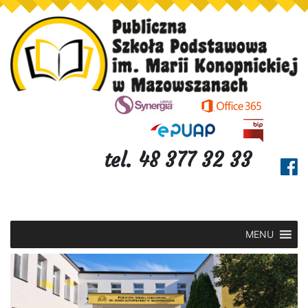
tel. 48 377 32 33
MENU