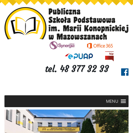
tel. 48 377 32 33
MENU