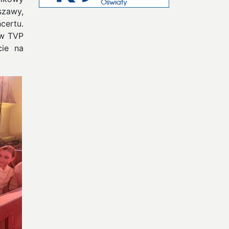
szawy,
certu.
 w TVP
cie na