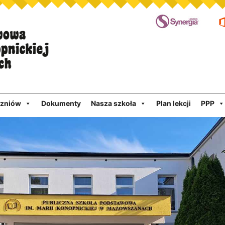
czniów
Dokumenty
Nasza szkoła
Plan lekcji
PPP