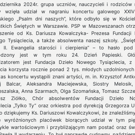
dziernika 2024r. grupa uczniów, nauczycieli i rodziców 
y wzięła udział w nagraniu koncertu galowego XXI
skiego „Psalm dni naszych”, które odbyło się w Koście
tkich Świętych w Warszawie. PSP w Mazowszanach otr
szenie od Ks. Dariusza Kowalczyka- Prezesa Fundacji 
o Tysiąclecia, a także absolwenta naszej szkoły.
„Świę
 II. Ewangelia starości i cierpienia” – to hasło pod
odzony jest w tym roku 24. Dzień Papieski. Gł
izatorem jest Fundacja Dzieło Nowego Tysiąclecia, z 
cia korzysta rocznie ponad 2 tys. młodych uzdolnionych
as koncertu wystąpili znani artyści, m. in. Krzysztof Antk
j Balcar, Aleksandra Maciejewska, Siostry Melosik,
eszalska, Anna Szarmach, Olga Szomańska, Tomasz Szcze
usz Ziółko, Chór absolwentów Fundacji Dzieło N
clecia „Tylko Ty” oraz orkiestra pod dyrekcją Grzegorza U
o dziękujemy Ks. Dariuszowi Kowalczykowi, że znaleźliśmy
e wyróżnionych placówek biorących udział w tym pi
ykle wartościowym i przybliżającym nam postać oraz św
Pawła II wydarzeniu. To był naprawdę cudowny, paździer