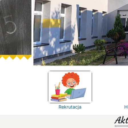
Rekrutacja
H
Akt