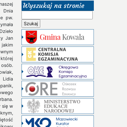
naszej
Wyszukaj na stronie
V Dnia
Szukaj:
le pw.
zymała
Dzieło
ty Jan
 jakim
ównym
której
 osób.
owiak,
 Lidia
panik,
owego
rbana.
 się w
ęknym,
iętość
nikowy