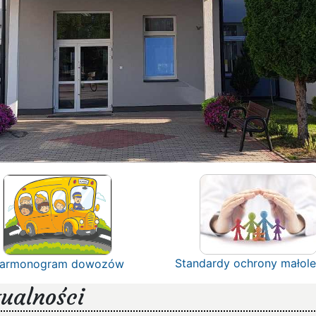
Standardy ochrony małole
armonogram dowozów
ualności