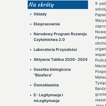
9 paź
Na skróty
szkoł
Obiady
Papie
Wszys
Ekopracownia
zapro
Noweg
Narodowy Program Rozwoju
Paweł
Czytelnictwa 2.0
obch
organ
Laboratoria Przyszłości
wspar
Aktywna Tablica 2020- 2024
Podcz
Macie
Gazetka biologiczna
Pospi
“Biosfera”
Mate
Tysią
Ósmoklasista
Bardz
groni
E- Legitymacja i
niezw
mLegitymacja
Jana 