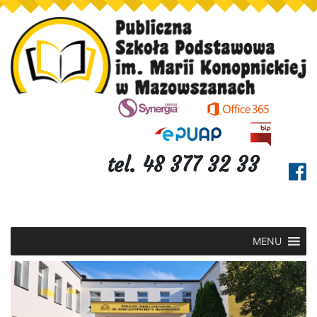
tel. 48 377 32 33
MENU