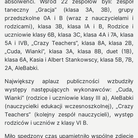
absolwenci. Wśród 22 zespołów byli: zespół
taneczny „Gracja” (klasa 3A, 3B), grupy
przedszkolne 0A i B (wraz z nauczycielami i
rodzicami), klasa 3B, klasa IA i B, Rodzice i
uczniowie klasy 6B, klasa 3C, klasa 4A i 7A, klasa
5A i IVB, „Crazy Teachers”, klasa 8A, klasa 2B,
„Cuda, Wianki”, klasa 3A, klasa 8B, duet (1B),
klasa 6A, Kasia i Albert Stankowscy, klasa 5B, 7B,
2A, AleBabki.
Największy aplauz publiczności wzbudziły
występy następujących wykonawców: „Cuda,
Wianki” (rodzice i uczniowie klasy III a), AleBabki
(nauczycielki edukacji wczesnoszkolnej), „Crazy
Teachers” (kolejny zespół nauczycieli), występ
rodziców i uczniów z klasy VI B.
Miło spędzony czas upamiętniło wspólne zdjęcie