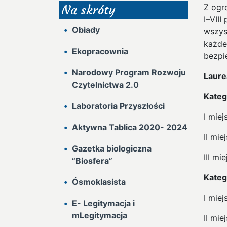
Z ogr
Na skróty
I–VII
Obiady
wszys
każde
Ekopracownia
bezpi
Narodowy Program Rozwoju
Laure
Czytelnictwa 2.0
Katego
Laboratoria Przyszłości
I miej
Aktywna Tablica 2020- 2024
II mie
Gazetka biologiczna
III mi
“Biosfera”
Katego
Ósmoklasista
I miej
E- Legitymacja i
mLegitymacja
II mie