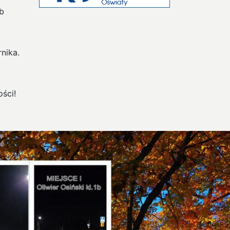
6b
nika.
ści!