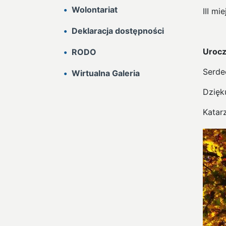
Wolontariat
III mi
Deklaracja dostępności
Urocz
RODO
Serde
Wirtualna Galeria
Dzięk
Katar