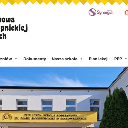
czniów
Dokumenty
Nasza szkoła
Plan lekcji
PPP