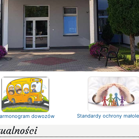
Standardy ochrony małole
armonogram dowozów
ualności