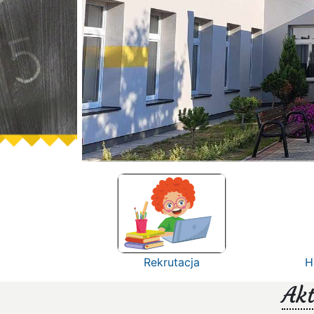
Rekrutacja
H
Akt