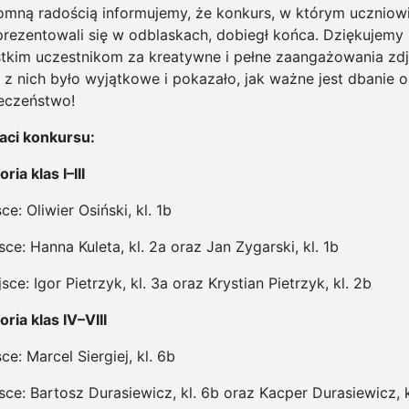
omną radością informujemy, że konkurs, w którym uczniowi
I prezentowali się w odblaskach, dobiegł końca. Dziękujemy
tkim uczestnikom za kreatywne i pełne zaangażowania zdj
 z nich było wyjątkowe i pokazało, jak ważne jest dbanie o
eczeństwo!
aci konkursu:
ria klas I–III
sce: Oliwier Osiński, kl. 1b
jsce: Hanna Kuleta, kl. 2a oraz Jan Zygarski, kl. 1b
ejsce: Igor Pietrzyk, kl. 3a oraz Krystian Pietrzyk, kl. 2b
ria klas IV–VIII
sce: Marcel Siergiej, kl. 6b
jsce: Bartosz Durasiewicz, kl. 6b oraz Kacper Durasiewicz, k