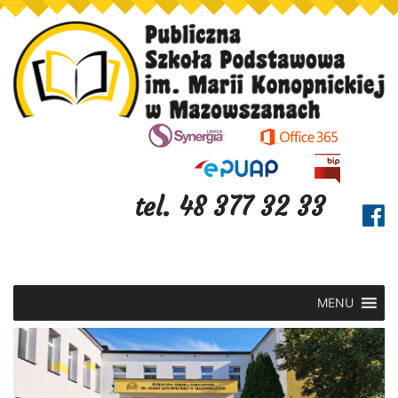
tel. 48 377 32 33
MENU