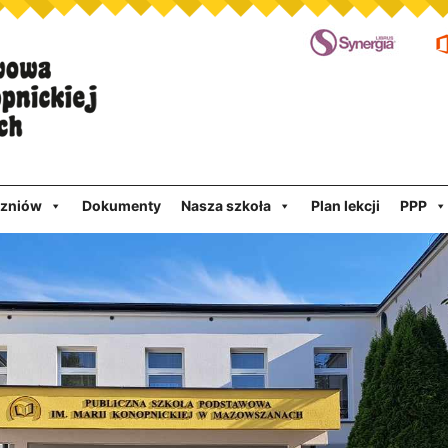
czniów
Dokumenty
Nasza szkoła
Plan lekcji
PPP