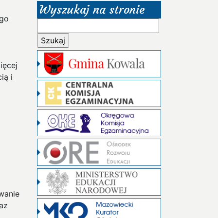
Wyszukaj na stronie
ego
Szukaj:
ięcej
ią i
wanie
az