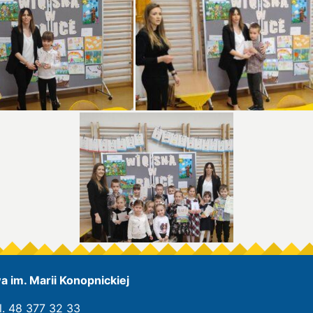
 im. Marii Konopnickiej
l. 48 377 32 33