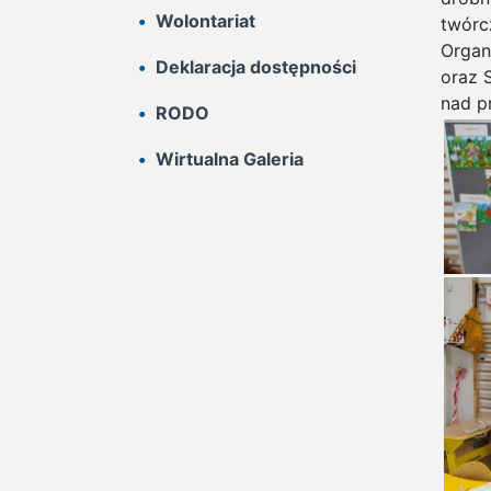
Wolontariat
twórc
Organ
Deklaracja dostępności
oraz 
nad p
RODO
Wirtualna Galeria