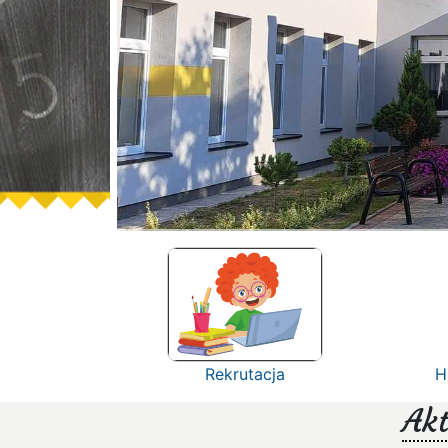
Rekrutacja
H
Akt