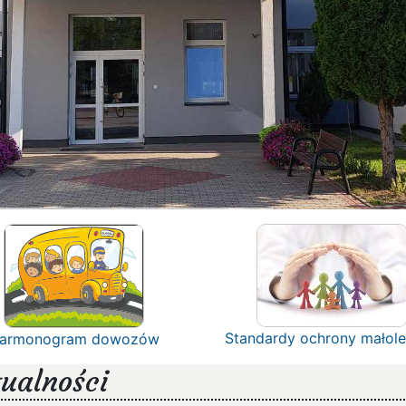
Standardy ochrony małole
armonogram dowozów
ualności