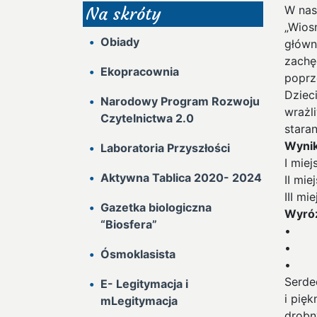
W nas
Na skróty
„Wiosn
Obiady
główn
zachę
Ekopracownia
poprz
Dziec
Narodowy Program Rozwoju
wrażl
Czytelnictwa 2.0
stara
Wynik
Laboratoria Przyszłości
I mie
Aktywna Tablica 2020- 2024
II mi
III mi
Gazetka biologiczna
Wyróż
“Biosfera”
• An
• Ja
Ósmoklasista
• Ma
Serde
E- Legitymacja i
i pię
mLegitymacja
drobn