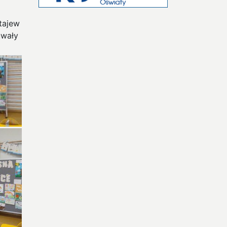
tajew
uwały