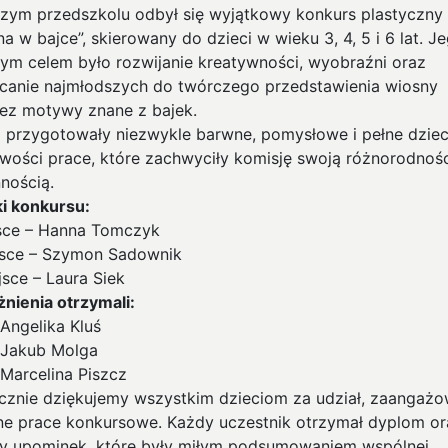
zym przedszkolu odbył się wyjątkowy konkurs plastyczny
a w bajce”, skierowany do dzieci w wieku 3, 4, 5 i 6 lat. J
ym celem było rozwijanie kreatywności, wyobraźni oraz
canie najmłodszych do twórczego przedstawienia wiosny
ez motywy znane z bajek.
i przygotowały niezwykle barwne, pomysłowe i pełne dziec
iwości prace, które zachwyciły komisję swoją różnorodnośc
nnością.
i konkursu:
jsce – Hanna Tomczyk
ejsce – Szymon Sadownik
ejsce – Laura Siek
nienia otrzymali:
gelika Kluś
kub Molga
rcelina Piszcz
cznie dziękujemy wszystkim dzieciom za udział, zaangażo
kne prace konkursowe. Każdy uczestnik otrzymał dyplom or
y upominek, które były miłym podsumowaniem wspólnej,