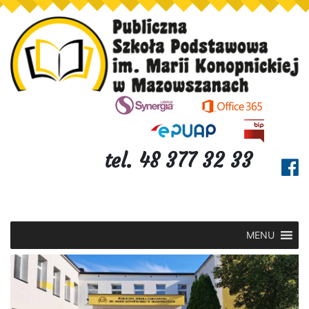
tel. 48 377 32 33
MENU