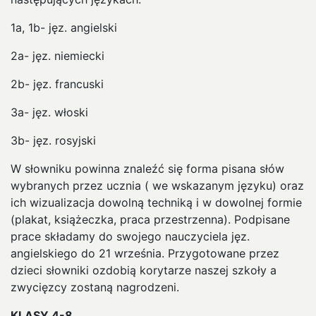
1a, 1b- jęz. angielski
2a- jęz. niemiecki
2b- jęz. francuski
3a- jęz. włoski
3b- jęz. rosyjski
W słowniku powinna znaleźć się forma pisana słów
wybranych przez ucznia ( we wskazanym języku) oraz
ich wizualizacja dowolną techniką i w dowolnej formie
(plakat, książeczka, praca przestrzenna). Podpisane
prace składamy do swojego nauczyciela jęz.
angielskiego do 21 września. Przygotowane przez
dzieci słowniki ozdobią korytarze naszej szkoły a
zwycięzcy zostaną nagrodzeni.
KLASY 4-8