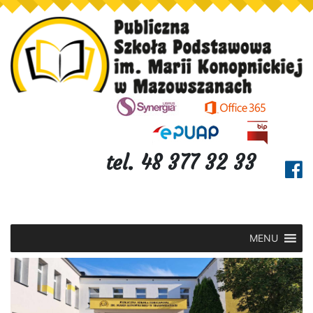
tel. 48 377 32 33
MENU