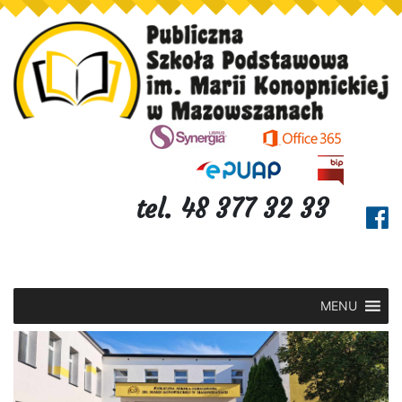
tel. 48 377 32 33
MENU