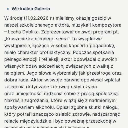
Wirtualna Galeria
W środę (11.02.2026 r.) mieliśmy okazję gościć w
naszej szkole znanego aktora, muzyka i kompozytora
– Lecha Dyblika. Zaprezentował on swój program pt.
„Kruszenie kamiennego serca”. To wyjątkowe
wystąpienie, łączące w sobie koncert i pogadankę,
miało charakter profilaktyczny. Podczas spotkania
pełnego emocji i refleksji, aktor opowiadał o swoich
własnych doświadczeniach, związanych z walką z
nałogiem. Jego słowa wybrzmiały jak przestroga oraz
dobra rada. Aktor w swoje barwne opowieści wplatał
zalecenia dotyczące zdrowego stylu życia
oraz umiejętności radzenia sobie z presją społeczną.
Nakreślił zagrożenia, które wiążą się z nadmiernym
spożywaniem alkoholu. Opisał zgubne skutki nałogu,
który potrafi znacząco osłabić zdrowie, nadszarpnąć
relacje międzyludzkie i być poważną przeszkodą w
osiąganiu celów życiowych i sukcesów.