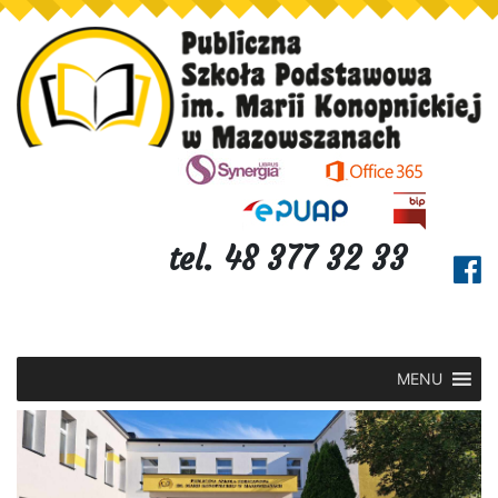
tel. 48 377 32 33
MENU