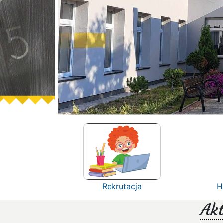
Rekrutacja
H
Akt