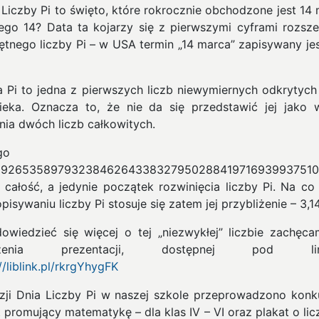
 Liczby Pi to święto, które rokrocznie obchodzone jest 14 
ego 14? Data ta kojarzy się z pierwszymi cyframi rozsze
iętnego liczby Pi – w USA termin „14 marca” zapisywany jes
a Pi to jedna z pierwszych liczb niewymiernych odkrytych
ieka. Oznacza to, że nie da się przedstawić jej jako 
enia dwóch liczb całkowitych.
Dlatego te
15926535897932384626433832795028841971693993751
e całość, a jedynie początek rozwinięcia liczby Pi. Na co 
pisywaniu liczby Pi stosuje się zatem jej przybliżenie – 3,14
owiedzieć się więcej o tej „niezwykłej” liczbie zachęc
jrzenia prezentacji, dostępnej pod link
//liblink.pl/rkrgYhygFK
zji Dnia Liczby Pi w naszej szkole przeprowadzono konk
 promujący matematykę – dla klas IV – VI oraz plakat o lic