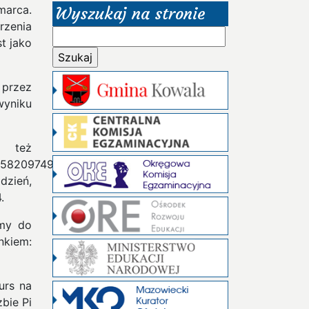
marca.
Wyszukaj na stronie
rzenia
Szukaj:
t jako
 przez
wyniku
ż
058209749445923078
dzień,
.
amy do
iem:
urs na
zbie Pi