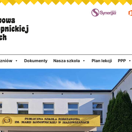
czniów
Dokumenty
Nasza szkoła
Plan lekcji
PPP