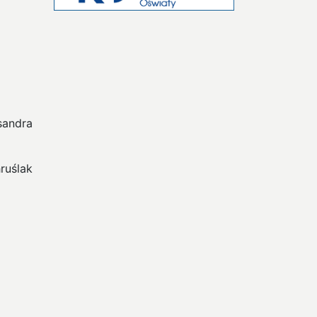
sandra
ruślak