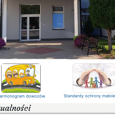
Standardy ochrony małole
armonogram dowozów
ualności