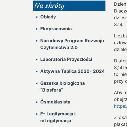
Dzień
Na skróty
Dlacz
Obiady
dzies
3.14.
Ekopracownia
Liczb
Narodowy Program Rozwoju
człow
Czytelnictwa 2.0
dziel
Laboratoria Przyszłości
3,14
Aktywna Tablica 2020- 2024
to ni
przy o
Gazetka biologiczna
“Biosfera”
Aby d
obe
Ósmoklasista
https:
E- Legitymacja i
Z oka
mLegitymacja
plakat