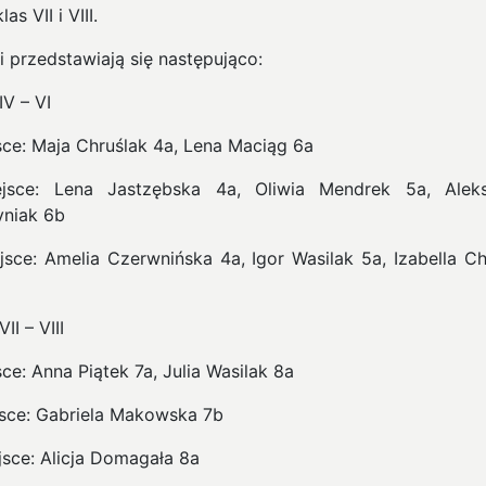
las VII i VIII.
i przedstawiają się następująco:
IV – VI
jsce: Maja Chruślak 4a, Lena Maciąg 6a
ejsce: Lena Jastzębska 4a, Oliwia Mendrek 5a, Alek
yniak 6b
iejsce: Amelia Czerwnińska 4a, Igor Wasilak 5a, Izabella Ch
II – VIII
sce: Anna Piątek 7a, Julia Wasilak 8a
ejsce: Gabriela Makowska 7b
ejsce: Alicja Domagała 8a