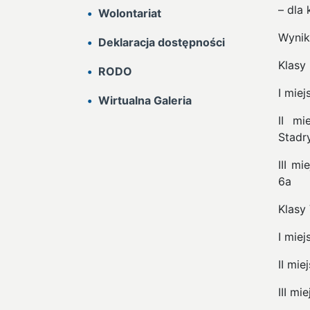
– dla k
Wolontariat
Wynik
Deklaracja dostępności
Klasy 
RODO
I mie
Wirtualna Galeria
II mi
Stadr
III m
6a
Klasy V
I miej
II mi
III mi