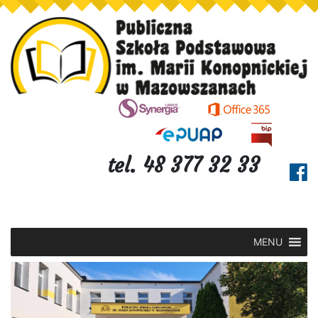
tel. 48 377 32 33
MENU