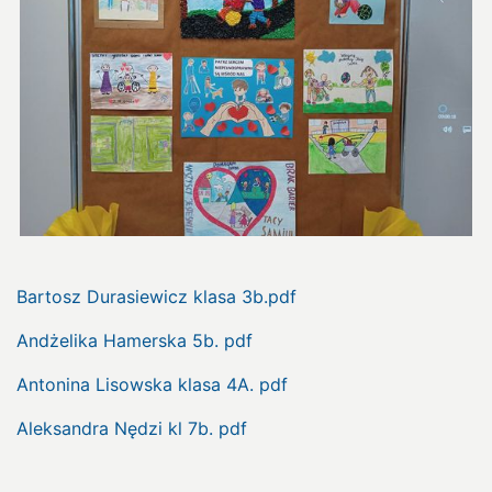
Bartosz Durasiewicz klasa 3b.pdf
Andżelika Hamerska 5b. pdf
Antonina Lisowska klasa 4A. pdf
Aleksandra Nędzi kl 7b. pdf