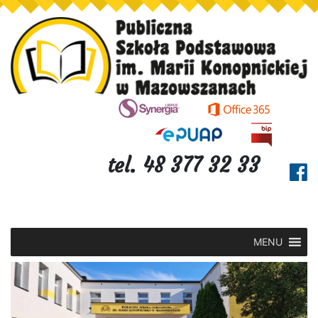
tel. 48 377 32 33
MENU