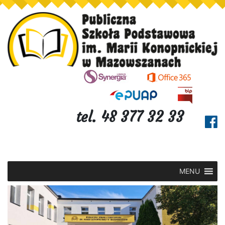
tel. 48 377 32 33
MENU