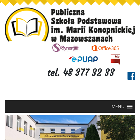
tel. 48 377 32 33
MENU