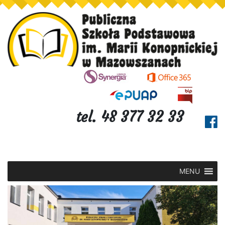
tel. 48 377 32 33
MENU