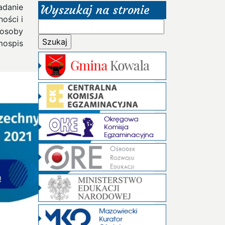
adanie
Wyszukaj na stronie
ości i
Szukaj:
 osoby
ospis