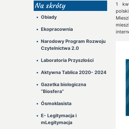
1 kwi
Na skróty
polsk
Obiady
Miesz
mies
Ekopracownia
inter
Narodowy Program Rozwoju
Czytelnictwa 2.0
Laboratoria Przyszłości
Aktywna Tablica 2020- 2024
Gazetka biologiczna
“Biosfera”
Ósmoklasista
E- Legitymacja i
mLegitymacja