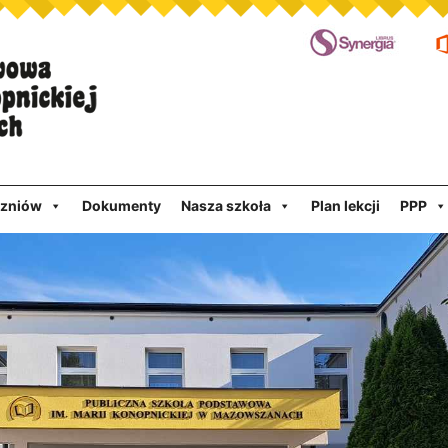
czniów
Dokumenty
Nasza szkoła
Plan lekcji
PPP