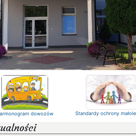
Standardy ochrony małole
armonogram dowozów
ualności