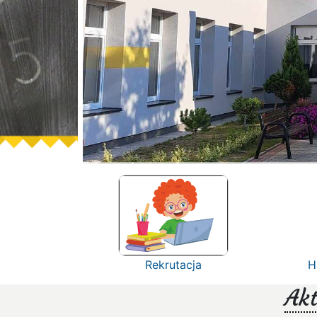
Rekrutacja
H
Akt