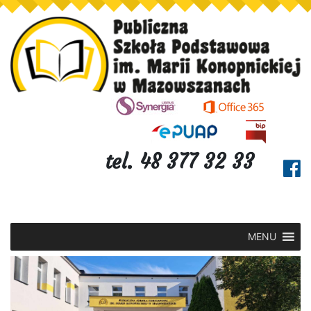
tel. 48 377 32 33
MENU