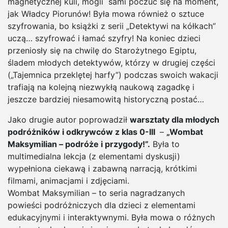
magnetycznej kuli, mogli sami poczuć się na moment,
jak Władcy Piorunów! Była mowa również o sztuce
szyfrowania, bo książki z serii „Detektywi na kółkach”
uczą… szyfrować i łamać szyfry! Na koniec dzieci
przeniosły się na chwilę do Starożytnego Egiptu,
śladem młodych detektywów, którzy w drugiej części
(„Tajemnica przeklętej harfy”) podczas swoich wakacji
trafiają na kolejną niezwykłą naukową zagadkę i
jeszcze bardziej niesamowitą historyczną postać…
Jako drugie autor poprowadził
warsztaty dla młodych
podróżników i odkrywców z klas 0-III
–
„Wombat
Maksymilian – podróże i przygody!”.
Była to
multimedialna lekcja (z elementami dyskusji)
wypełniona ciekawą i zabawną narracją, krótkimi
filmami, animacjami i zdjęciami.
Wombat Maksymilian – to seria nagradzanych
powieści podróżniczych dla dzieci z elementami
edukacyjnymi i interaktywnymi. Była mowa o różnych