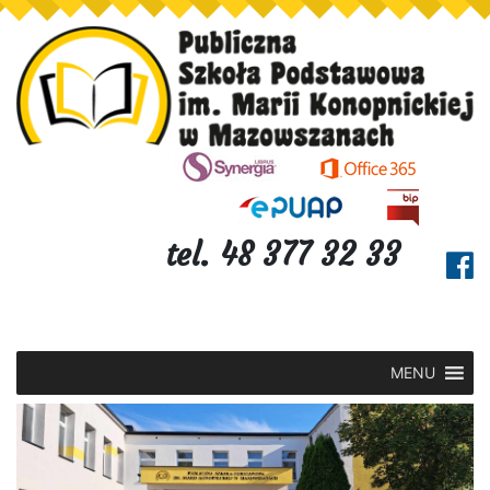
tel. 48 377 32 33
MENU