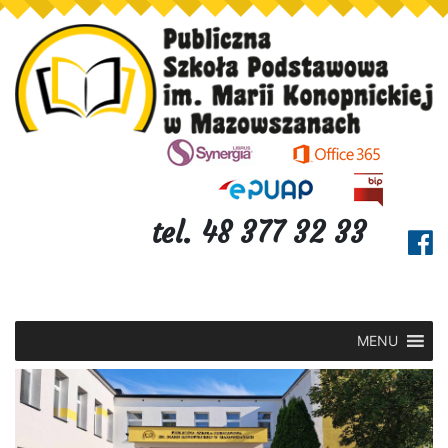
tel. 48 377 32 33
MENU