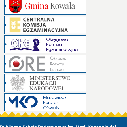
Publiczna Szkoła Podstawowa im. Marii Konopnickiej