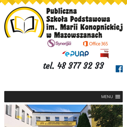
tel. 48 377 32 33
MENU