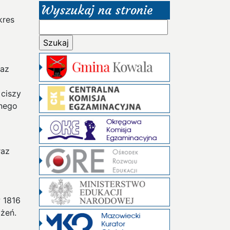
Wyszukaj na stronie
kres
Szukaj:
raz
 ciszy
nego
i
raz
 1816
ażeń.