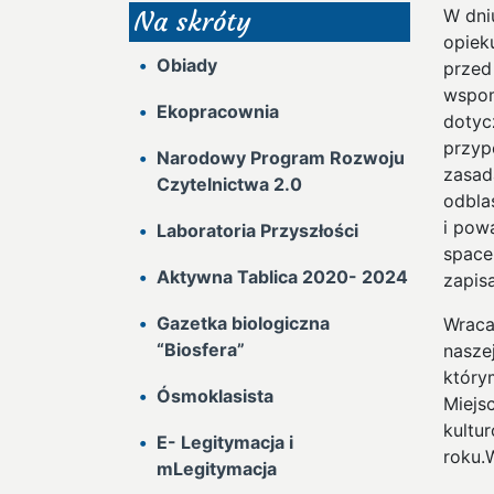
W dni
Na skróty
opiek
Obiady
przed
wspom
Ekopracownia
dotyc
przyp
Narodowy Program Rozwoju
zasad
Czytelnictwa 2.0
odbla
i pow
Laboratoria Przyszłości
space
Aktywna Tablica 2020- 2024
zapis
Gazetka biologiczna
Wraca
“Biosfera”
nasze
który
Ósmoklasista
Miejs
kultu
E- Legitymacja i
roku.
mLegitymacja