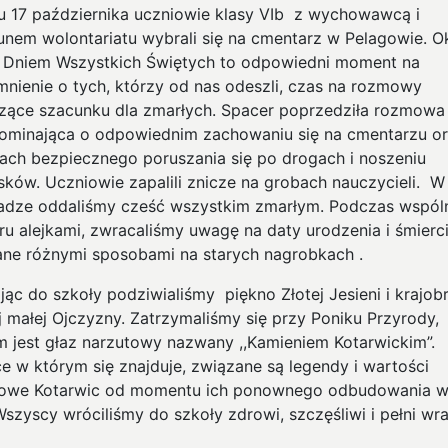
u 17 października uczniowie klasy VIb z wychowawcą i
unem wolontariatu wybrali się na cmentarz w Pelagowie. O
 Dniem Wszystkich Świętych to odpowiedni moment na
nienie o tych, którzy od nas odeszli, czas na rozmowy
zące szacunku dla zmarłych. Spacer poprzedziła rozmowa
ominająca o odpowiednim zachowaniu się na cmentarzu o
ach bezpiecznego poruszania się po drogach i noszeniu
sków. Uczniowie zapalili znicze na grobach nauczycieli. W
adze oddaliśmy cześć wszystkim zmarłym. Podczas wspól
ru alejkami, zwracaliśmy uwagę na daty urodzenia i śmierc
ane różnymi sposobami na starych nagrobkach .
jąc do szkoły podziwialiśmy piękno Złotej Jesieni i krajob
j małej Ojczyzny. Zatrzymaliśmy się przy Poniku Przyrody,
m jest głaz narzutowy nazwany ,,Kamieniem Kotarwickim”.
ce w którym się znajduje, związane są legendy i wartości
rowe Kotarwic od momentu ich ponownego odbudowania w
Wszyscy wróciliśmy do szkoły zdrowi, szczęśliwi i pełni wr