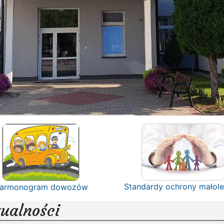
Standardy ochrony małole
armonogram dowozów
ualności