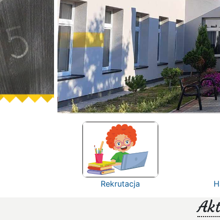
Rekrutacja
H
Akt