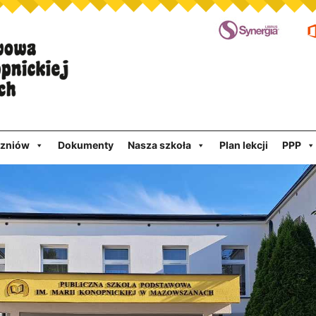
czniów
Dokumenty
Nasza szkoła
Plan lekcji
PPP