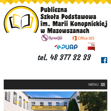
tel. 48 377 32 33
MENU