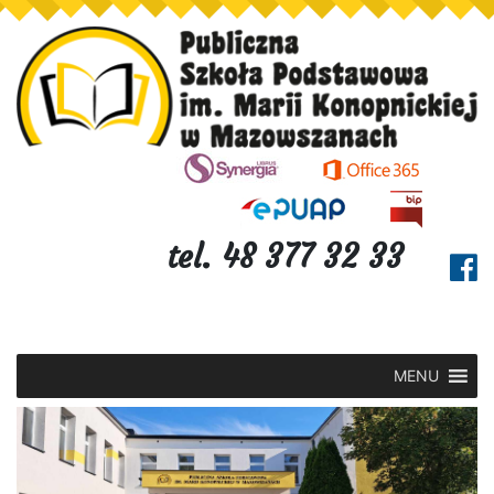
tel. 48 377 32 33
MENU