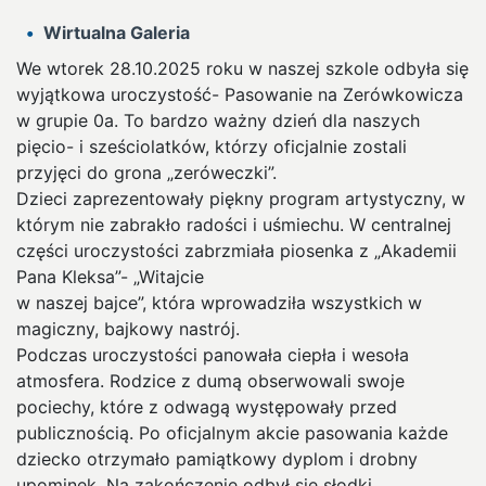
Wirtualna Galeria
We wtorek 28.10.2025 roku w naszej szkole odbyła się
wyjątkowa uroczystość- Pasowanie na Zerówkowicza
w grupie 0a. To bardzo ważny dzień dla naszych
pięcio- i sześciolatków, którzy oficjalnie zostali
przyjęci do grona „zeróweczki”.
Dzieci zaprezentowały piękny program artystyczny, w
którym nie zabrakło radości i uśmiechu. W centralnej
części uroczystości zabrzmiała piosenka z „Akademii
Pana Kleksa”- „Witajcie
w naszej bajce”, która wprowadziła wszystkich w
magiczny, bajkowy nastrój.
Podczas uroczystości panowała ciepła i wesoła
atmosfera. Rodzice z dumą obserwowali swoje
pociechy, które z odwagą występowały przed
publicznością. Po oficjalnym akcie pasowania każde
dziecko otrzymało pamiątkowy dyplom i drobny
upominek. Na zakończenie odbył się słodki