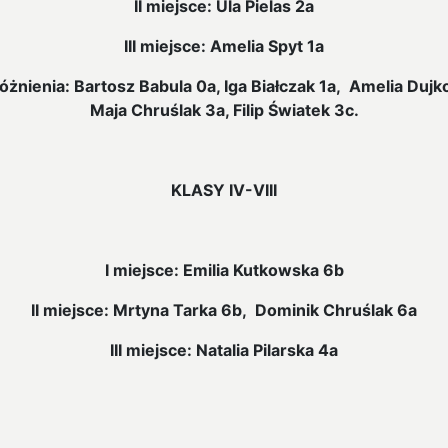
II miejsce: Ula Pielas 2a
III miejsce: Amelia Spyt 1a
żnienia: Bartosz Babula 0a, Iga Białczak 1a, Amelia Dujk
Maja Chruślak 3a, Filip Światek 3c.
KLASY IV-VIII
I miejsce: Emilia Kutkowska 6b
II miejsce: Mrtyna Tarka 6b, Dominik Chruślak 6a
III miejsce: Natalia Pilarska 4a