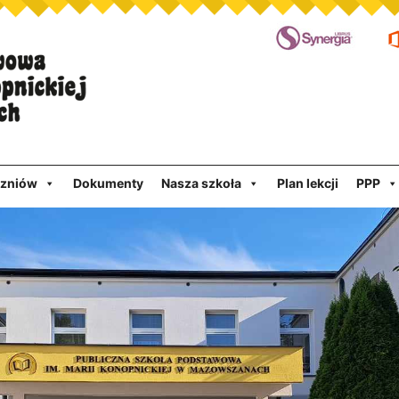
czniów
Dokumenty
Nasza szkoła
Plan lekcji
PPP