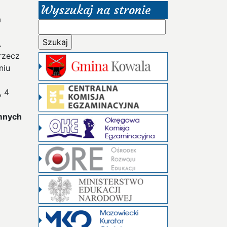
Wyszukaj na stronie
a
Szukaj:
.
 rzecz
niu
, 4
mnych