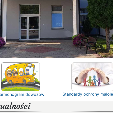
Standardy ochrony małole
armonogram dowozów
ualności