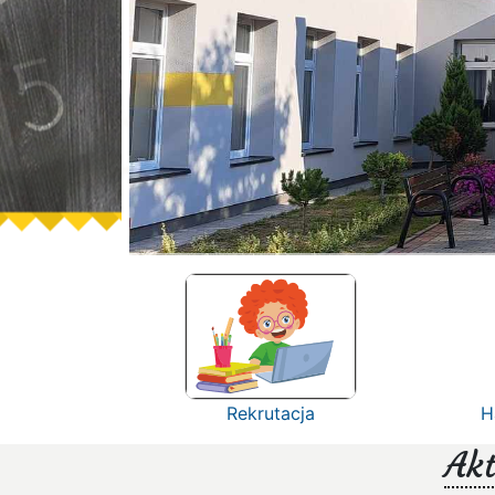
Rekrutacja
H
Akt