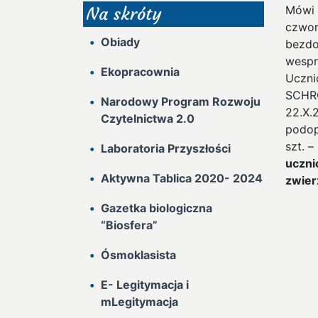
Mówi 
Na skróty
czwor
Obiady
bezdo
wespr
Ekopracownia
Uczni
SCHR
Narodowy Program Rozwoju
22.X.
Czytelnictwa 2.0
podop
szt. –
Laboratoria Przyszłości
uczn
Aktywna Tablica 2020- 2024
zwier
Gazetka biologiczna
“Biosfera”
Ósmoklasista
E- Legitymacja i
mLegitymacja