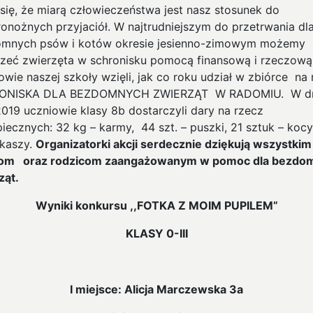
się, że miarą człowieczeństwa jest nasz stosunek do
onożnych przyjaciół. W najtrudniejszym do przetrwania dl
mnych psów i kotów okresie jesienno-zimowym możemy
zeć zwierzęta w schronisku pomocą finansową i rzeczową
owie naszej szkoły wzięli, jak co roku udział w zbiórce na
ONISKA DLA BEZDOMNYCH ZWIERZĄT W RADOMIU. W d
2019 uczniowie klasy 8b dostarczyli dary na rzecz
iecznych: 32 kg – karmy, 44 szt. – puszki, 21 sztuk – kocy
 kaszy.
Organizatorki akcji serdecznie dziękują wszystkim
iom oraz rodzicom zaangażowanym w pomoc dla bezdo
ząt.
Wyniki konkursu ,,FOTKA
Z MOIM PUPILEM”
KLASY 0-III
I miejsce: Alicja Marczewska 3a