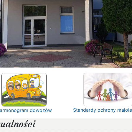
Standardy ochrony małole
armonogram dowozów
ualności