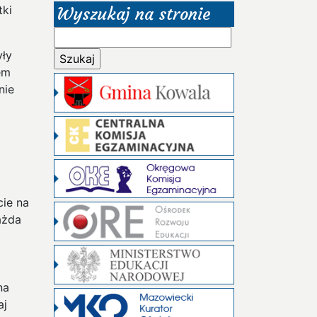
tki
Wyszukaj na stronie
Szukaj:
yły
em
nie
cie na
ażda
a
na
aj