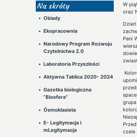
W pią
Na skróty
oraz 
Obiady
Dzień
Ekopracownia
zachw
Pani 
Narodowy Program Rozwoju
wiers
Czytelnictwa 2.0
dowie
zwias
Laboratoria Przyszłości
Kolor
Aktywna Tablica 2020- 2024
upomi
przed
Gazetka biologiczna
space
“Biosfera”
grupa
kolor
Ósmoklasista
Nieza
E- Legitymacja i
Przed
mLegitymacja
czele