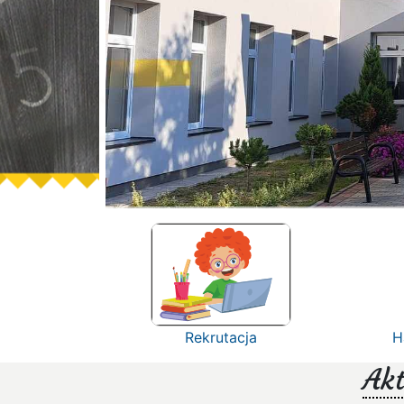
Rekrutacja
H
Akt