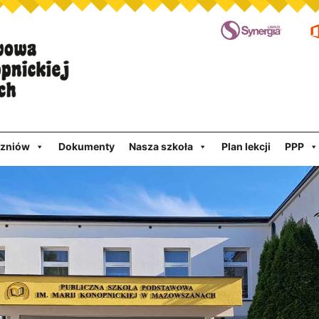
czniów
Dokumenty
Nasza szkoła
Plan lekcji
PPP