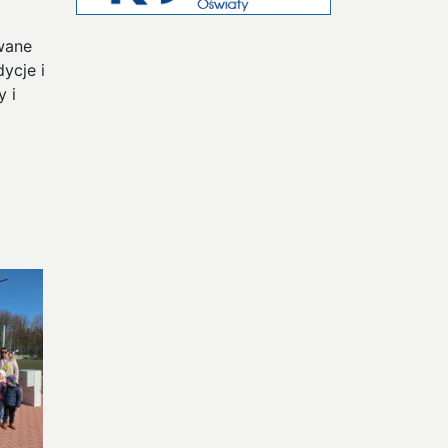
wane
ycje i
y i