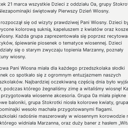
tek 21 marca wszystkie Dzieci z oddziału Oa, grupy Stokro
Niezapominajki świętowały Pierwszy Dzień Wiosny.
 rozpoczął się od wizyty prawdziwej Pani Wiosny. Dzieci b
ycone kolorową suknią, kapeluszem z kwiatów oraz kosz
Wiosny. Każda grupa zaprezentowała się poprzez recytowa
zyków, śpiewanie piosenek o tematyce wiosennej. Dzieci
działy się o starym zwyczaju topienia Marzanny, poznały
tuny wiosny.
owa Pani Wiosna miała dla każdego przedszkolaka słodki
nek co spotkało się z ogromnym entuzjazmem naszych
szkolaków. Najbardziej oczekiwaną częścią dnia było wyjś
r, podczas którego żegnaliśmy zimę a witaliśmy wiosnę! K
 przygotowała wiosenne akcesoria. Grupa 0a miała piękne
owe baloniki, grupa Stokrotki niosła kolorowe kwiaty, grup
pominajki wesoło machała przygotowanymi flagami.
szkolaki radośnie maszerowały w wiosennym korowodzie 
 którego widniała Marzanna, oraz duży baner z hasłem „Wit