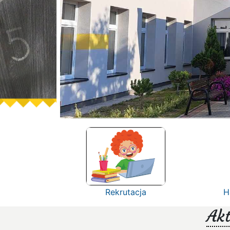
Rekrutacja
H
Akt