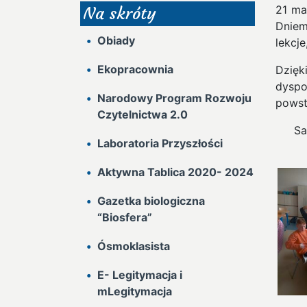
21 ma
Na skróty
Dniem
Obiady
lekcj
Ekopracownia
Dzięk
dyspo
Narodowy Program Rozwoju
powst
Czytelnictwa 2.0
Sa
Laboratoria Przyszłości
Aktywna Tablica 2020- 2024
Gazetka biologiczna
“Biosfera”
Ósmoklasista
E- Legitymacja i
mLegitymacja