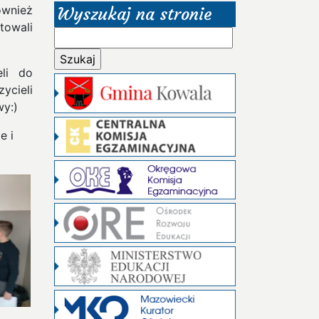
ównież
Wyszukaj na stronie
towali
Szukaj:
eli do
ycieli
wy:)
e i