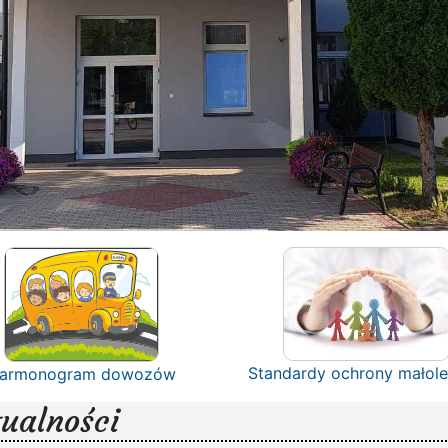
Standardy ochrony małole
armonogram dowozów
ualności