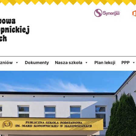
czniów
Dokumenty
Nasza szkoła
Plan lekcji
PPP