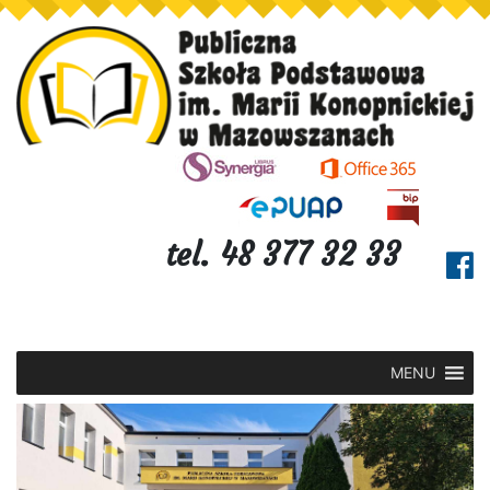
tel. 48 377 32 33
MENU