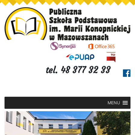
tel. 48 377 32 33
MENU