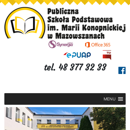
tel. 48 377 32 33
MENU