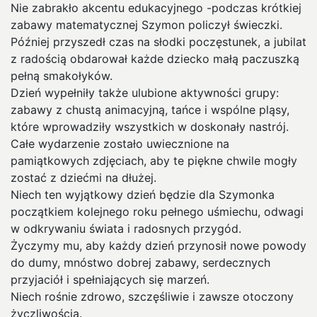
Nie zabrakło akcentu edukacyjnego -podczas krótkiej
zabawy matematycznej Szymon policzył świeczki.
Później przyszedł czas na słodki poczęstunek, a jubilat
z radością obdarował każde dziecko małą paczuszką
pełną smakołyków.
Dzień wypełniły także ulubione aktywności grupy:
zabawy z chustą animacyjną, tańce i wspólne pląsy,
które wprowadziły wszystkich w doskonały nastrój.
Całe wydarzenie zostało uwiecznione na
pamiątkowych zdjęciach, aby te piękne chwile mogły
zostać z dziećmi na dłużej.
Niech ten wyjątkowy dzień będzie dla Szymonka
początkiem kolejnego roku pełnego uśmiechu, odwagi
w odkrywaniu świata i radosnych przygód.
Życzymy mu, aby każdy dzień przynosił nowe powody
do dumy, mnóstwo dobrej zabawy, serdecznych
przyjaciół i spełniających się marzeń.
Niech rośnie zdrowo, szczęśliwie i zawsze otoczony
życzliwością.