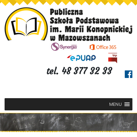
tel. 48 377 32 33
MENU