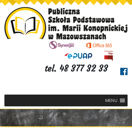
tel. 48 377 32 33
MENU